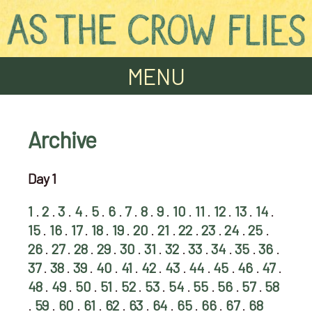
S
k
i
As the Crow Flies
MENU
p
t
o
c
Archive
o
n
Day 1
t
e
1
.
2
.
3
.
4
.
5
.
6
.
7
.
8
.
9
.
10
.
11
.
12
.
13
.
14
.
n
15
.
16
.
17
.
18
.
19
.
20
.
21
.
22
.
23
.
24
.
25
.
t
26
.
27
.
28
.
29
.
30
.
31
.
32
.
33
.
34
.
35
.
36
.
37
.
38
.
39
.
40
.
41
.
42
.
43
.
44
.
45
.
46
.
47
.
48
.
49
.
50
.
51
.
52
.
53
.
54
.
55
.
56
.
57
.
58
.
59
.
60
.
61
.
62
.
63
.
64
.
65
.
66
.
67
.
68